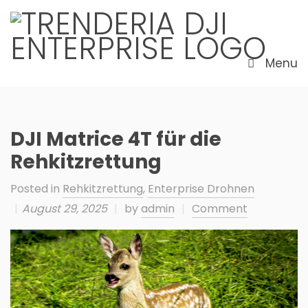
Menu
DJI Matrice 4T für die
Rehkitzrettung
Posted in
Rehkitzrettung
,
Enterprise Drohnen
|
August 29, 2025
|
by
admin
|
Comment