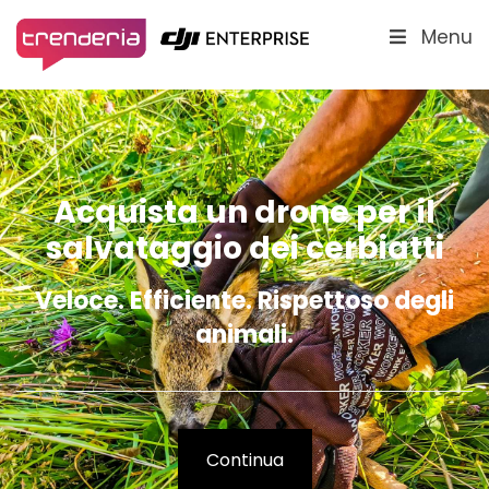
Menu
Acquista un drone per il
salvataggio dei cerbiatti
Veloce. Efficiente. Rispettoso degli
animali.
Continua